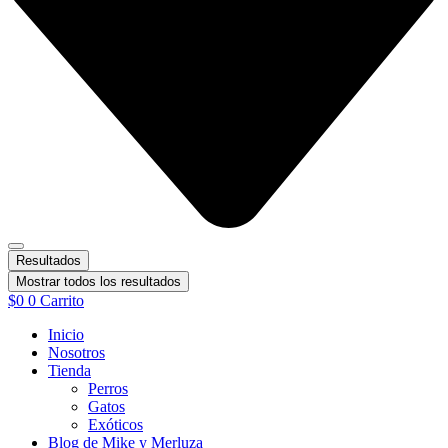
Resultados
Mostrar todos los resultados
$
0
0
Carrito
Inicio
Nosotros
Tienda
Perros
Gatos
Exóticos
Blog de Mike y Merluza