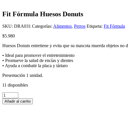
Fit Fórmula Huesos Donuts
SKU:
DRA031
Categorías:
Alimentos
,
Perros
Etiqueta:
Fit Fórmula
$
5.980
Huesos Donuts entretiene y evita que su mascota muerda objetos no d
• Ideal para promover el entretenimiento
• Promueve la salud de encías y dientes
• Ayuda a combatir la placa y tártaro
Presentación 1 unidad.
11 disponibles
Fit
Fórmula
Añadir al carrito
Huesos
Donuts
cantidad