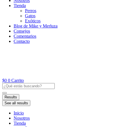
Nosotros
Tienda
Perros
Gatos
Exóticos
Blog de Mike y Merluza
Consejos
Comentarios
Contacto
$
0
0
Carrito
Search
...
Results
See all results
Inicio
Nosotros
Tienda