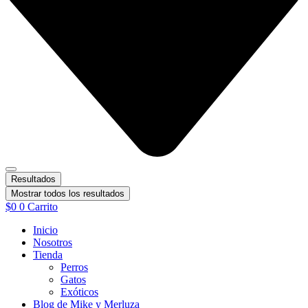
Resultados
Mostrar todos los resultados
$
0
0
Carrito
Inicio
Nosotros
Tienda
Perros
Gatos
Exóticos
Blog de Mike y Merluza