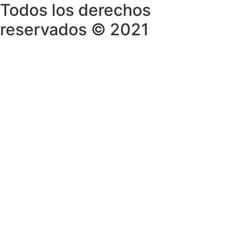
Todos los derechos
opcion
se
reservados © 2021
puede
elegir
en
la
página
de
produc