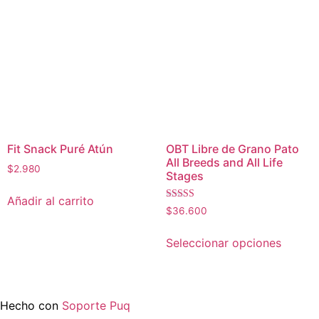
Las
se
opcion
pueden
se
elegir
puede
en
elegir
la
en
página
la
de
página
producto
de
Fit Snack Puré Atún
OBT Libre de Grano Pato
All Breeds and All Life
produc
$
2.980
Stages
Añadir al carrito
Valorado con
$
36.600
5
de 5
Este
Seleccionar opciones
produc
tiene
múltipl
variant
Hecho con
Soporte Puq
Las