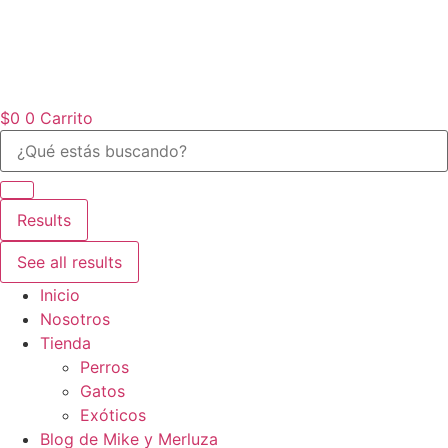
Ir
al
contenido
$
0
0
Carrito
Search
...
Results
See all results
Inicio
Nosotros
Tienda
Perros
Gatos
Exóticos
Blog de Mike y Merluza