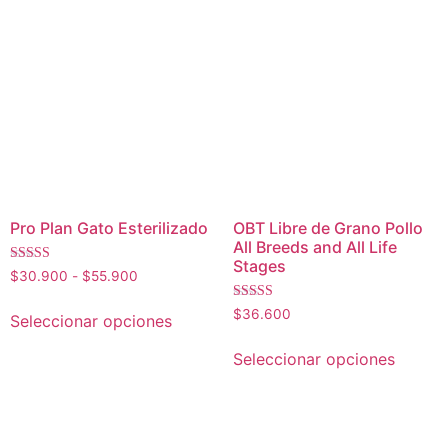
Pro Plan Gato Esterilizado
OBT Libre de Grano Pollo
All Breeds and All Life
Stages
Valorado con
Rango
$
30.900
-
$
55.900
5
de
de 5
Este
Valorado con
$
36.600
precios:
Seleccionar opciones
5
producto
desde
de 5
Este
tiene
$30.900
Seleccionar opciones
produc
múltiples
hasta
tiene
$55.900
variantes.
múltipl
Las
variant
opciones