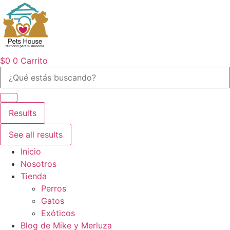
Ir
al
contenido
$
0
0
Carrito
Search
...
Results
See all results
Inicio
Nosotros
Tienda
Perros
Gatos
Exóticos
Blog de Mike y Merluza