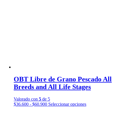
OBT Libre de Grano Pescado All
Breeds and All Life Stages
Valorado con
5
de 5
Rango
Este
$
36.600
-
$
60.900
Seleccionar opciones
de
producto
precios:
tiene
desde
múltiples
$36.600
variantes.