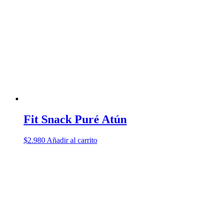
hasta
Las
$60.900
opciones
se
pueden
elegir
en
la
página
de
producto
Fit Snack Puré Atún
$
2.980
Añadir al carrito