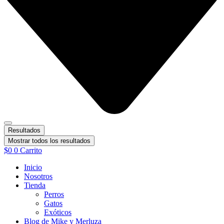
Resultados
Mostrar todos los resultados
$
0
0
Carrito
Inicio
Nosotros
Tienda
Perros
Gatos
Exóticos
Blog de Mike y Merluza