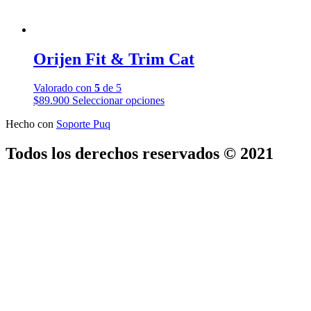
producto
Orijen Fit & Trim Cat
Valorado con
5
de 5
Este
$
89.900
Seleccionar opciones
producto
Hecho con
Soporte Puq
tiene
múltiples
variantes.
Todos los derechos reservados © 2021
Las
opciones
se
pueden
elegir
en
la
página
de
producto