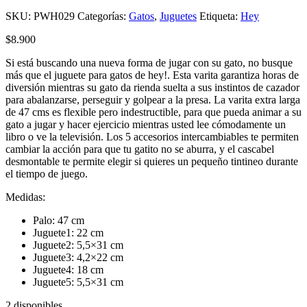
SKU:
PWH029
Categorías:
Gatos
,
Juguetes
Etiqueta:
Hey
$
8.900
Si está buscando una nueva forma de jugar con su gato, no busque
más que el juguete para gatos de hey!. Esta varita garantiza horas de
diversión mientras su gato da rienda suelta a sus instintos de cazador
para abalanzarse, perseguir y golpear a la presa. La varita extra larga
de 47 cms es flexible pero indestructible, para que pueda animar a su
gato a jugar y hacer ejercicio mientras usted lee cómodamente un
libro o ve la televisión. Los 5 accesorios intercambiables te permiten
cambiar la acción para que tu gatito no se aburra, y el cascabel
desmontable te permite elegir si quieres un pequeño tintineo durante
el tiempo de juego.
Medidas:
Palo: 47 cm
Juguete1: 22 cm
Juguete2: 5,5×31 cm
Juguete3: 4,2×22 cm
Juguete4: 18 cm
Juguete5: 5,5×31 cm
2 disponibles