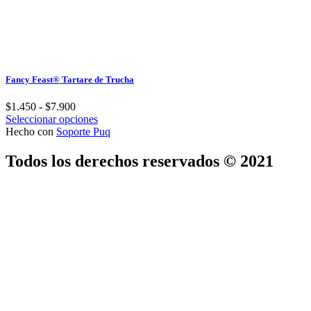
la
página
de
producto
Fancy Feast® Tartare de Trucha
Rango
$
1.450
-
$
7.900
de
Este
Seleccionar opciones
precios:
producto
Hecho con
Soporte Puq
desde
tiene
$1.450
múltiples
Todos los derechos reservados © 2021
hasta
variantes.
$7.900
Las
opciones
se
pueden
elegir
en
la
página
de
producto