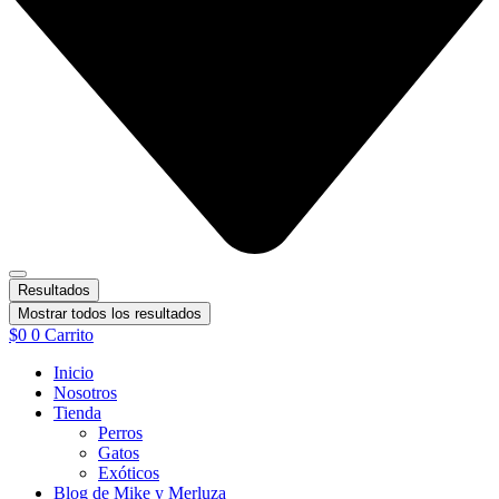
Resultados
Mostrar todos los resultados
$
0
0
Carrito
Inicio
Nosotros
Tienda
Perros
Gatos
Exóticos
Blog de Mike y Merluza