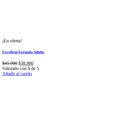
¡En oferta!
Excellent Formula Adulto
El
El
$
45.900
$
38.900
precio
precio
Valorado con
5
de 5
original
actual
Añadir al carrito
era:
es:
$45.900.
$38.900.