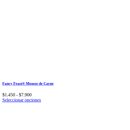
Fancy Feast® Mousse de Carne
Rango
$
1.450
-
$
7.900
de
Este
Seleccionar opciones
precios:
producto
desde
tiene
$1.450
múltiples
hasta
variantes.
$7.900
Las