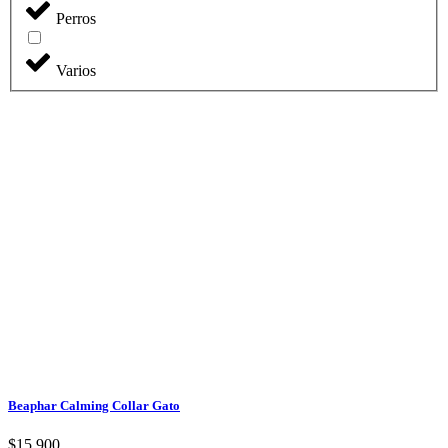
Perros
Varios
Beaphar Calming Collar Gato
$
15.900