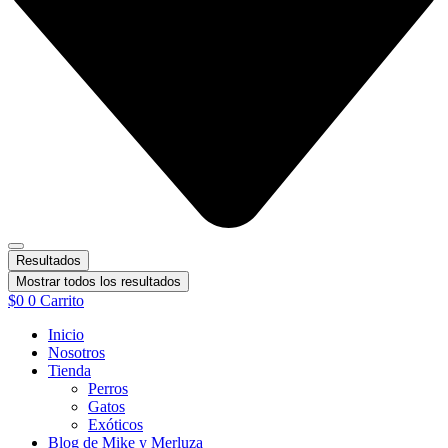
Resultados
Mostrar todos los resultados
$
0
0
Carrito
Inicio
Nosotros
Tienda
Perros
Gatos
Exóticos
Blog de Mike y Merluza